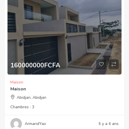
160000000
FCFA
Maison
Maison
Abidjan, Abidjan
Chambres :
3
ArmandYao
Il y a 4 ans