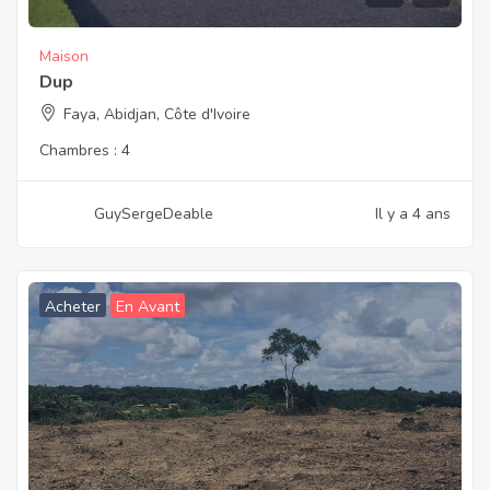
Maison
Dup
Faya, Abidjan, Côte d'Ivoire
Chambres :
4
GuySergeDeable
Il y a 4 ans
Acheter
En Avant