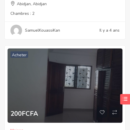
Abidjan, Abidjan
Chambres :
2
SamuelKouassiKan
Il y a 4 ans
Acheter
200
FCFA