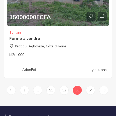
15000000
FCFA
Terrain
Ferme à vendre
Krobou, Agboville, Côte d’Ivoire
M2:
1000
AdonEdi
Il y a 4 ans
1
…
51
52
53
54