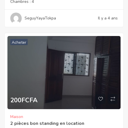
Chambres :
4
SeguyYayaTokpa
Il y a 4 ans
Acheter
200
FCFA
Maison
2 pièces bon standing en location