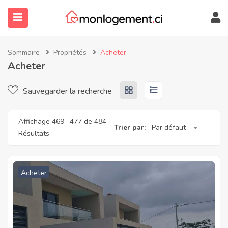
Sommaire
Propriétés
Acheter
Acheter
Sauvegarder la recherche
Affichage
469
–
477
de 484
Trier par:
Par défaut
Résultats
submenu (À Propos)
Acheter