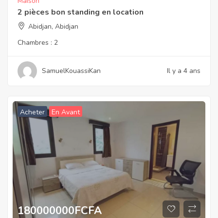
Maison
2 pièces bon standing en location
Abidjan, Abidjan
Chambres :
2
SamuelKouassiKan
Il y a 4 ans
Acheter
En Avant
180000000
FCFA