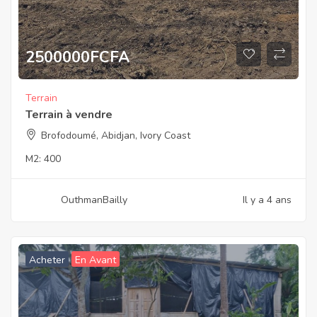
2500000
FCFA
Terrain
Terrain à vendre
Brofodoumé, Abidjan, Ivory Coast
M2:
400
OuthmanBailly
Il y a 4 ans
Acheter
En Avant